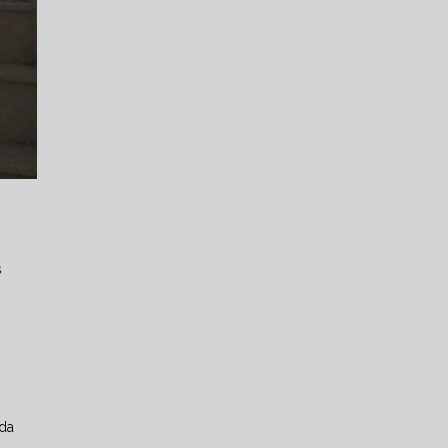
s
rda