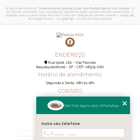
O conteúdo do texto "
Orçamento de Guarda Corpo sob Medida Bairro Vila Jundiaí
" é
de direito reservado. Sua reprodução, parcial ou total, mesmo citando nossos links, é
proibida sem a autorização do autor. Crime de violação de direito autoral – artigo 184
do Código Penal –
Lei 9610/98 - Lei de direitos autorais
.
ENDEREÇO
Rua Iporã, 162 - Vila Florindo
Itaquaquecetuba - SP - CEP: 08574-060
Horário de atendimento
Segunda á Sexta: 08h ás 18h
CONTATO
(11) 95290-6233
Olá! Fale agora pelo WhatsApp
(11) 98189-1344
contato@realizainox.com
Insira seu telefone
MENU
HOME