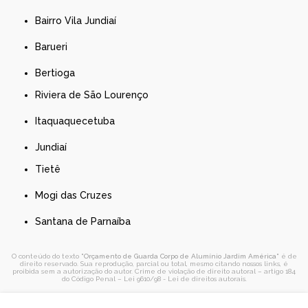
Bairro Vila Jundiaí
Barueri
Bertioga
Riviera de São Lourenço
Itaquaquecetuba
Jundiaí
Tietê
Mogi das Cruzes
Santana de Parnaíba
O conteúdo do texto "
Orçamento de Guarda Corpo de Alumínio Jardim América
" é de
direito reservado. Sua reprodução, parcial ou total, mesmo citando nossos links, é
proibida sem a autorização do autor. Crime de violação de direito autoral – artigo 184
do Código Penal –
Lei 9610/98 - Lei de direitos autorais
.