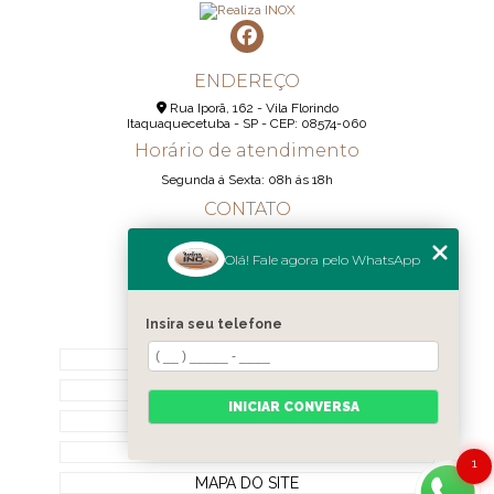
ENDEREÇO
Rua Iporã, 162 - Vila Florindo
Itaquaquecetuba - SP - CEP: 08574-060
Horário de atendimento
Segunda á Sexta: 08h ás 18h
CONTATO
(11) 95290-6233
Olá! Fale agora pelo WhatsApp
(11) 98189-1344
contato@realizainox.com
Insira seu telefone
MENU
HOME
QUEM SOMOS
INICIAR CONVERSA
CONTATO
CATEGORIAS
1
MAPA DO SITE