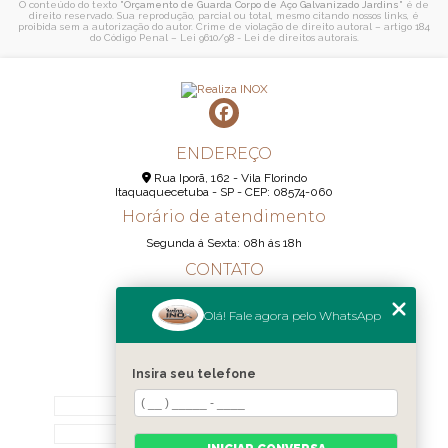
O conteúdo do texto "
Orçamento de Guarda Corpo de Aço Galvanizado Jardins
" é de
direito reservado. Sua reprodução, parcial ou total, mesmo citando nossos links, é
proibida sem a autorização do autor. Crime de violação de direito autoral – artigo 184
do Código Penal –
Lei 9610/98 - Lei de direitos autorais
.
ENDEREÇO
Rua Iporã, 162 - Vila Florindo
Itaquaquecetuba - SP - CEP: 08574-060
Horário de atendimento
Segunda á Sexta: 08h ás 18h
CONTATO
(11) 95290-6233
Olá! Fale agora pelo WhatsApp
(11) 98189-1344
contato@realizainox.com
Insira seu telefone
MENU
HOME
QUEM SOMOS