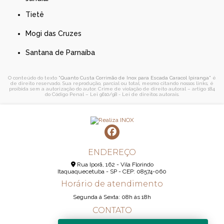
Tietê
Mogi das Cruzes
Santana de Parnaíba
O conteúdo do texto "
Quanto Custa Corrimão de Inox para Escada Caracol Ipiranga
" é
de direito reservado. Sua reprodução, parcial ou total, mesmo citando nossos links, é
proibida sem a autorização do autor. Crime de violação de direito autoral – artigo 184
do Código Penal –
Lei 9610/98 - Lei de direitos autorais
.
ENDEREÇO
Rua Iporã, 162 - Vila Florindo
Itaquaquecetuba - SP - CEP: 08574-060
Horário de atendimento
Segunda á Sexta: 08h ás 18h
CONTATO
(11) 95290-6233