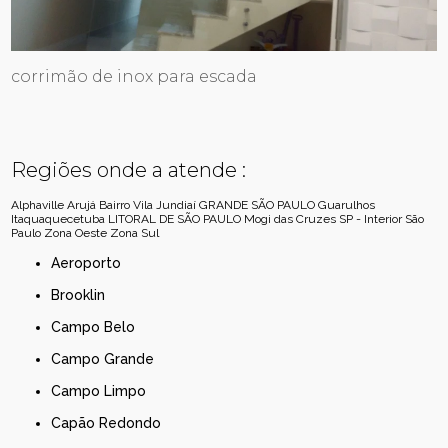
corrimão de inox para escada
Regiões onde a atende :
Alphaville
Arujá
Bairro Vila Jundiaí
GRANDE SÃO PAULO
Guarulhos
Itaquaquecetuba
LITORAL DE SÃO PAULO
Mogi das Cruzes
SP - Interior
São
Paulo
Zona Oeste
Zona Sul
Aeroporto
Brooklin
Campo Belo
Campo Grande
Campo Limpo
Capão Redondo