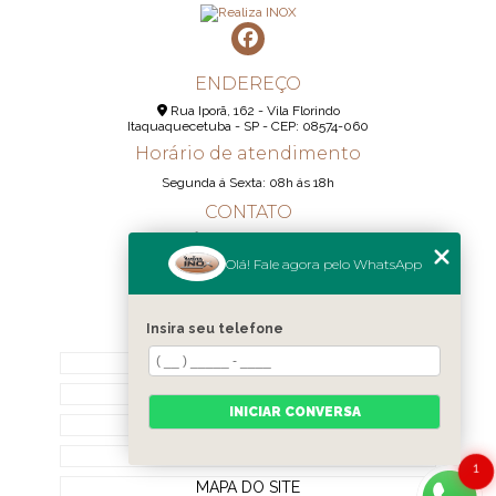
ENDEREÇO
Rua Iporã, 162 - Vila Florindo
Itaquaquecetuba - SP - CEP: 08574-060
Horário de atendimento
Segunda á Sexta: 08h ás 18h
CONTATO
(11) 95290-6233
Olá! Fale agora pelo WhatsApp
(11) 98189-1344
contato@realizainox.com
Insira seu telefone
MENU
HOME
QUEM SOMOS
INICIAR CONVERSA
CONTATO
CATEGORIAS
1
MAPA DO SITE