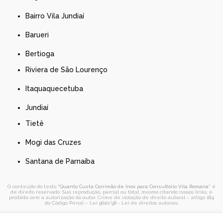
Bairro Vila Jundiaí
Barueri
Bertioga
Riviera de São Lourenço
Itaquaquecetuba
Jundiaí
Tietê
Mogi das Cruzes
Santana de Parnaíba
O conteúdo do texto "
Quanto Custa Corrimão de Inox para Consultório Vila Romana
" é
de direito reservado. Sua reprodução, parcial ou total, mesmo citando nossos links, é
proibida sem a autorização do autor. Crime de violação de direito autoral – artigo 184
do Código Penal –
Lei 9610/98 - Lei de direitos autorais
.