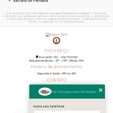
Santana de Parnaíba
O conteúdo do texto "
Corrimãos de Inox para Consultórios Aeroporto
" é de direito
reservado. Sua reprodução, parcial ou total, mesmo citando nossos links, é proibida sem
a autorização do autor. Crime de violação de direito autoral – artigo 184 do Código
Penal –
Lei 9610/98 - Lei de direitos autorais
.
ENDEREÇO
Rua Iporã, 162 - Vila Florindo
Itaquaquecetuba - SP - CEP: 08574-060
Horário de atendimento
Segunda á Sexta: 08h ás 18h
CONTATO
(11) 95290-6233
Olá! Fale agora pelo WhatsApp
(11) 98189-1344
contato@realizainox.com
Insira seu telefone
MENU