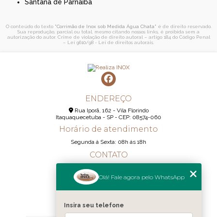
Santana de Parnaíba
O conteúdo do texto "
Corrimão de Inox sob Medida Água Chata
" é de direito reservado.
Sua reprodução, parcial ou total, mesmo citando nossos links, é proibida sem a
autorização do autor. Crime de violação de direito autoral – artigo 184 do Código Penal
–
Lei 9610/98 - Lei de direitos autorais
.
ENDEREÇO
Rua Iporã, 162 - Vila Florindo
Itaquaquecetuba - SP - CEP: 08574-060
Horário de atendimento
Segunda á Sexta: 08h ás 18h
CONTATO
(11) 95290-6233
Olá! Fale agora pelo WhatsApp
(11) 98189-1344
contato@realizainox.com
Insira seu telefone
MENU