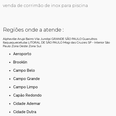
venda de corrimão de inox para piscina
Regiões onde a atende :
Alphaville
Arujá
Bairro Vila Jundiaí
GRANDE SÃO PAULO
Guarulhos
Itaquaquecetuba
LITORAL DE SÃO PAULO
Mogi das Cruzes
SP - Interior
São
Paulo
Zona Oeste
Zona Sul
Aeroporto
Brooklin
Campo Belo
Campo Grande
Campo Limpo
Capão Redondo
Cidade Ademar
Cidade Dutra