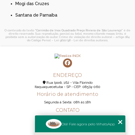
Mogi das Cruzes
Santana de Parnaíba
O conteúdo do texto "
Corrimão de Inox Quadrado Preço Riviera de São Lourenço
" é de
direito reservado. Sua reprodução, parcial ou total, mesmo citando nossos links, é
proibida sem a autorização do autor. Crime de violação de direito autoral – artigo 184
do Código Penal –
Lei 9610/98 - Lei de direitos autorais
.
ENDEREÇO
Rua Iporã, 162 - Vila Florindo
Itaquaquecetuba - SP - CEP: 08574-060
Horário de atendimento
Segunda á Sexta: 08h ás 18h
CONTATO
(11) 95290-6233
Olá! Fale agora pelo WhatsApp
(11) 98189-1344
contato@realizainox.com