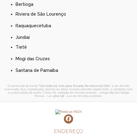
Bertioga
Riviera de São Lourenço
Itaquaquecetuba
Jundiaí
Tietê
Mogi das Cruzes
Santana de Parnaíba
O conteúdo do texto "
Corrimão de Inox para Escada Residencial Oito
" é de direito
reservado. Sua reprodução, parcial ou total, mesmo citando nossos links, é proibida sem
a autorização do autor. Crime de violação de direito autoral – artigo 184 do Código
Penal –
Lei 9610/98 - Lei de direitos autorais
.
ENDEREÇO