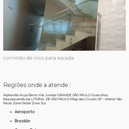
corrimão de inox para escada
Regiões onde a atende :
Alphaville
Arujá
Bairro Vila Jundiaí
GRANDE SÃO PAULO
Guarulhos
Itaquaquecetuba
LITORAL DE SÃO PAULO
Mogi das Cruzes
SP - Interior
São
Paulo
Zona Oeste
Zona Sul
Aeroporto
Brooklin