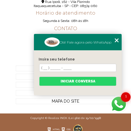
Rua Iporã, 162 - Vila Florindo
Itaquaquecetuba - SP - CEP: 08574-060
Horário de atendimento
Segunda á Sexta: 08h ás 18h
CONTATO
(11) 95290-6233
Olá! Fale agora pelo WhatsApp
(11) 98189-1344
contato@realizainox.com
Insira seu telefone
MENU
HOME
QUEM SOMOS
INICIAR CONVERSA
CONTATO
CATEGORIAS
1
MAPA DO SITE
Copyright © Realiza INOX. (Lei 9610 de 19/02/1998)
HTML
CSS