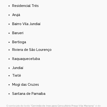
Residencial Três
Arujá
Bairro Vila Jundiaí
Barueri
Bertioga
Riviera de São Lourenço
Itaquaquecetuba
Jundiaí
Tietê
Mogi das Cruzes
Santana de Parnaíba
O conteúdo do texto "
Corrimão de Inox para Consultório Preço Vila Mariana
" é de