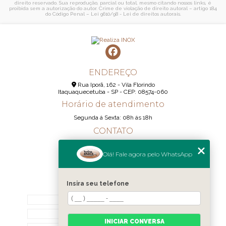
direito reservado. Sua reprodução, parcial ou total, mesmo citando nossos links, é
proibida sem a autorização do autor. Crime de violação de direito autoral – artigo 184
do Código Penal –
Lei 9610/98 - Lei de direitos autorais
.
ENDEREÇO
Rua Iporã, 162 - Vila Florindo
Itaquaquecetuba - SP - CEP: 08574-060
Horário de atendimento
Segunda á Sexta: 08h ás 18h
CONTATO
(11) 95290-6233
Olá! Fale agora pelo WhatsApp
(11) 98189-1344
contato@realizainox.com
Insira seu telefone
MENU
HOME
QUEM SOMOS
INICIAR CONVERSA