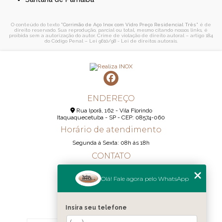
O conteúdo do texto "
Corrimão de Aço Inox com Vidro Preço Residencial Três
" é de
direito reservado. Sua reprodução, parcial ou total, mesmo citando nossos links, é
proibida sem a autorização do autor. Crime de violação de direito autoral – artigo 184
do Código Penal –
Lei 9610/98 - Lei de direitos autorais
.
ENDEREÇO
Rua Iporã, 162 - Vila Florindo
Itaquaquecetuba - SP - CEP: 08574-060
Horário de atendimento
Segunda á Sexta: 08h ás 18h
CONTATO
(11) 95290-6233
Olá! Fale agora pelo WhatsApp
(11) 98189-1344
contato@realizainox.com
Insira seu telefone
MENU