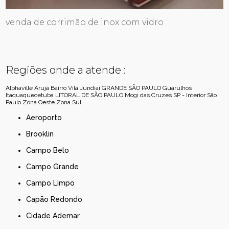
venda de corrimão de inox com vidro
Regiões onde a atende :
Alphaville
Arujá
Bairro Vila Jundiaí
GRANDE SÃO PAULO
Guarulhos
Itaquaquecetuba
LITORAL DE SÃO PAULO
Mogi das Cruzes
SP - Interior
São
Paulo
Zona Oeste
Zona Sul
Aeroporto
Brooklin
Campo Belo
Campo Grande
Campo Limpo
Capão Redondo
Cidade Ademar