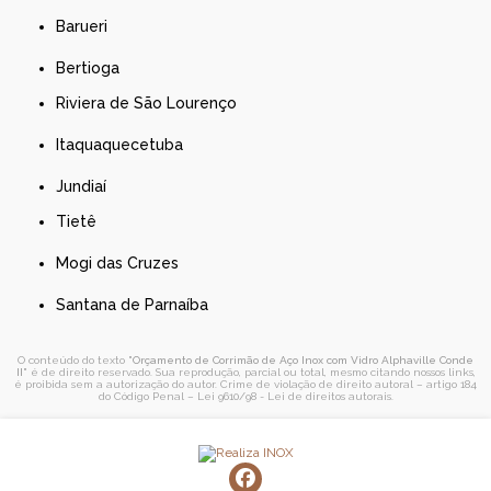
Barueri
Bertioga
Riviera de São Lourenço
Itaquaquecetuba
Jundiaí
Tietê
Mogi das Cruzes
Santana de Parnaíba
O conteúdo do texto "
Orçamento de Corrimão de Aço Inox com Vidro Alphaville Conde
II
" é de direito reservado. Sua reprodução, parcial ou total, mesmo citando nossos links,
é proibida sem a autorização do autor. Crime de violação de direito autoral – artigo 184
do Código Penal –
Lei 9610/98 - Lei de direitos autorais
.