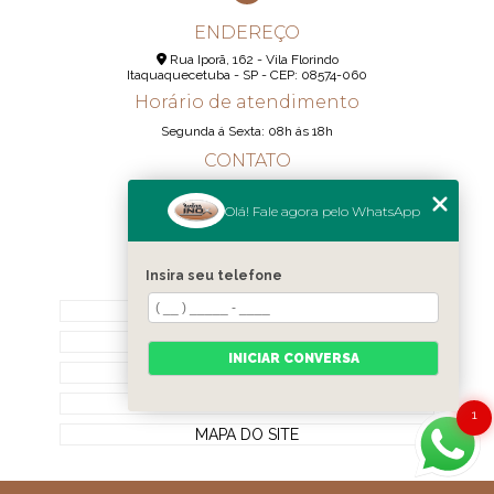
ENDEREÇO
Rua Iporã, 162 - Vila Florindo
Itaquaquecetuba - SP - CEP: 08574-060
Horário de atendimento
Segunda á Sexta: 08h ás 18h
CONTATO
(11) 95290-6233
Olá! Fale agora pelo WhatsApp
(11) 98189-1344
contato@realizainox.com
Insira seu telefone
MENU
HOME
QUEM SOMOS
INICIAR CONVERSA
CONTATO
CATEGORIAS
1
MAPA DO SITE