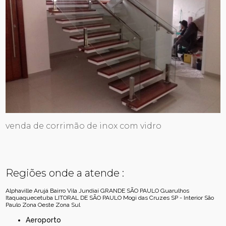
venda de corrimão de inox com vidro
Regiões onde a atende :
Alphaville
Arujá
Bairro Vila Jundiaí
GRANDE SÃO PAULO
Guarulhos
Itaquaquecetuba
LITORAL DE SÃO PAULO
Mogi das Cruzes
SP - Interior
São
Paulo
Zona Oeste
Zona Sul
Aeroporto