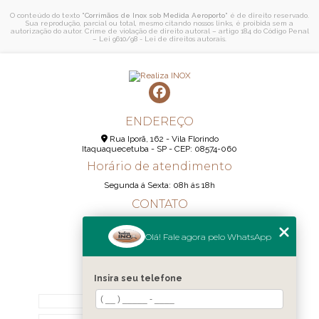
O conteúdo do texto "
Corrimãos de Inox sob Medida Aeroporto
" é de direito reservado.
Sua reprodução, parcial ou total, mesmo citando nossos links, é proibida sem a
autorização do autor. Crime de violação de direito autoral – artigo 184 do Código Penal
–
Lei 9610/98 - Lei de direitos autorais
.
ENDEREÇO
Rua Iporã, 162 - Vila Florindo
Itaquaquecetuba - SP - CEP: 08574-060
Horário de atendimento
Segunda á Sexta: 08h ás 18h
CONTATO
(11) 95290-6233
Olá! Fale agora pelo WhatsApp
(11) 98189-1344
contato@realizainox.com
Insira seu telefone
MENU
HOME