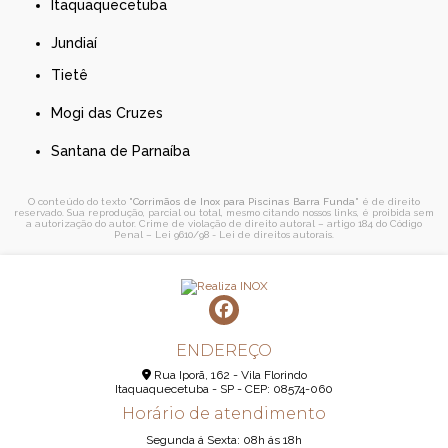
Itaquaquecetuba
Jundiaí
Tietê
Mogi das Cruzes
Santana de Parnaíba
O conteúdo do texto "
Corrimãos de Inox para Piscinas Barra Funda
" é de direito
reservado. Sua reprodução, parcial ou total, mesmo citando nossos links, é proibida sem
a autorização do autor. Crime de violação de direito autoral – artigo 184 do Código
Penal –
Lei 9610/98 - Lei de direitos autorais
.
ENDEREÇO
Rua Iporã, 162 - Vila Florindo
Itaquaquecetuba - SP - CEP: 08574-060
Horário de atendimento
Segunda á Sexta: 08h ás 18h