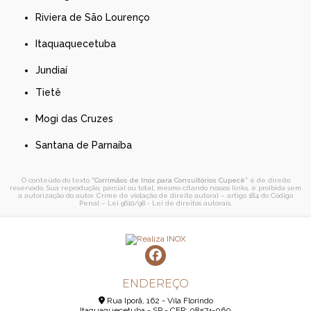
Riviera de São Lourenço
Itaquaquecetuba
Jundiaí
Tietê
Mogi das Cruzes
Santana de Parnaíba
O conteúdo do texto "
Corrimãos de Inox para Consultórios Cupecê
" é de direito
reservado. Sua reprodução, parcial ou total, mesmo citando nossos links, é proibida sem
a autorização do autor. Crime de violação de direito autoral – artigo 184 do Código
Penal –
Lei 9610/98 - Lei de direitos autorais
.
ENDEREÇO
Rua Iporã, 162 - Vila Florindo
Itaquaquecetuba - SP - CEP: 08574-060