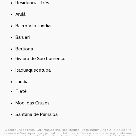
Residencial Três
Arujá
Bairro Vila Jundiaí
Barueri
Bertioga
Riviera de São Lourenço
Itaquaquecetuba
Jundiaí
Tietê
Mogi das Cruzes
Santana de Parnaíba
O conteúdo do texto "
Corrimão de Inox sob Medida Preço Jardim Ângela
" é de direito
reservado. Sua reprodução, parcial ou total, mesmo citando nossos links, é proibida sem