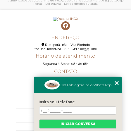
a autorização do autor. Crime de violação de direito autoral – artigo 184 do Código
Penal –
Lei 9610/98 - Lei de direitos autorais
.
ENDEREÇO
Rua Iporã, 162 - Vila Florindo
Itaquaquecetuba - SP - CEP: 08574-060
Horário de atendimento
Segunda á Sexta: 08h ás 18h
CONTATO
(11) 95290-6233
Olá! Fale agora pelo WhatsApp
(11) 98189-1344
contato@realizainox.com
Insira seu telefone
MENU
HOME
QUEM SOMOS
INICIAR CONVERSA
CONTATO