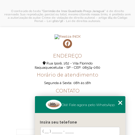
O conteúdo do texto "
Corrimão de Inox Quadrado Preço Jaraguá
" é de direito
reservado. Sua reprodução, parcial ou total, mesmo citando nossos links, é proibida sem
a autorização do autor. Crime de violação de direito autoral – artigo 184 do Código
Penal –
Lei 9610/98 - Lei de direitos autorais
.
ENDEREÇO
Rua Iporã, 162 - Vila Florindo
Itaquaquecetuba - SP - CEP: 08574-060
Horário de atendimento
Segunda á Sexta: 08h ás 18h
CONTATO
(11) 95290-6233
Olá! Fale agora pelo WhatsApp
(11) 98189-1344
contato@realizainox.com
Insira seu telefone
MENU
HOME