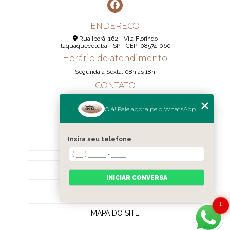
ENDEREÇO
Rua Iporã, 162 - Vila Florindo
Itaquaquecetuba - SP - CEP: 08574-060
Horário de atendimento
Segunda á Sexta: 08h ás 18h
CONTATO
(11) 95290-6233
Olá! Fale agora pelo WhatsApp
(11) 98189-1344
contato@realizainox.com
Insira seu telefone
MENU
HOME
QUEM SOMOS
INICIAR CONVERSA
CONTATO
CATEGORIAS
1
MAPA DO SITE