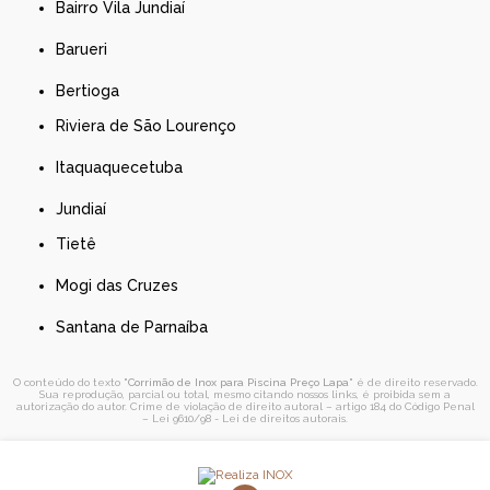
Bairro Vila Jundiaí
Barueri
Bertioga
Riviera de São Lourenço
Itaquaquecetuba
Jundiaí
Tietê
Mogi das Cruzes
Santana de Parnaíba
O conteúdo do texto "
Corrimão de Inox para Piscina Preço Lapa
" é de direito reservado.
Sua reprodução, parcial ou total, mesmo citando nossos links, é proibida sem a
autorização do autor. Crime de violação de direito autoral – artigo 184 do Código Penal
–
Lei 9610/98 - Lei de direitos autorais
.