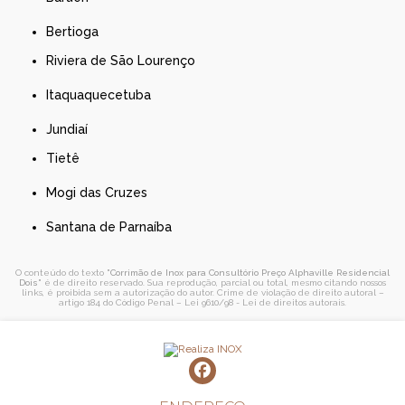
Bertioga
Riviera de São Lourenço
Itaquaquecetuba
Jundiaí
Tietê
Mogi das Cruzes
Santana de Parnaíba
O conteúdo do texto "
Corrimão de Inox para Consultório Preço Alphaville Residencial
Dois
" é de direito reservado. Sua reprodução, parcial ou total, mesmo citando nossos
links, é proibida sem a autorização do autor. Crime de violação de direito autoral –
artigo 184 do Código Penal –
Lei 9610/98 - Lei de direitos autorais
.