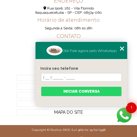
ENDEREÇO
Rua Iporã, 162 - Vila Florindo
Itaquaquecetuba - SP - CEP: 08574-060
Horário de atendimento
Segunda á Sexta: 08h ás 18h
CONTATO
(11) 95290-6233
Olá! Fale agora pelo WhatsApp
(11) 98189-1344
contato@realizainox.com
Insira seu telefone
MENU
HOME
QUEM SOMOS
INICIAR CONVERSA
CONTATO
CATEGORIAS
1
MAPA DO SITE
Copyright © Realiza INOX. (Lei 9610 de 19/02/1998)