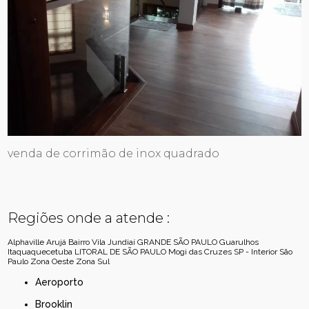
venda de corrimão de inox quadrado
Regiões onde a atende :
Alphaville
Arujá
Bairro Vila Jundiaí
GRANDE SÃO PAULO
Guarulhos
Itaquaquecetuba
LITORAL DE SÃO PAULO
Mogi das Cruzes
SP - Interior
São
Paulo
Zona Oeste
Zona Sul
Aeroporto
Brooklin