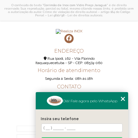
O conteúdo do texto "
Corrimão de Inox com Vidro Preço Jaraguá
" é de direito
reservado. Sua reprodução, parcial ou total, mesmo citando nossos links, é proibida sem
a autorização do autor. Crime de violação de direito autoral – artigo 184 do Código
Penal –
Lei 9610/98 - Lei de direitos autorais
.
ENDEREÇO
Rua Iporã, 162 - Vila Florindo
Itaquaquecetuba - SP - CEP: 08574-060
Horário de atendimento
Segunda á Sexta: 08h ás 18h
CONTATO
(11) 95290-6233
Olá! Fale agora pelo WhatsApp
(11) 98189-1344
contato@realizainox.com
Insira seu telefone
MENU
HOME
QUEM SOMOS