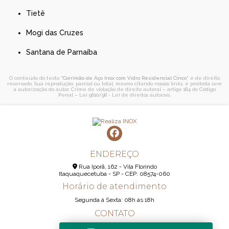
Tietê
Mogi das Cruzes
Santana de Parnaíba
O conteúdo do texto "
Corrimão de Aço Inox com Vidro Residencial Cinco
" é de direito
reservado. Sua reprodução, parcial ou total, mesmo citando nossos links, é proibida sem
a autorização do autor. Crime de violação de direito autoral – artigo 184 do Código
Penal –
Lei 9610/98 - Lei de direitos autorais
.
ENDEREÇO
Rua Iporã, 162 - Vila Florindo
Itaquaquecetuba - SP - CEP: 08574-060
Horário de atendimento
Segunda á Sexta: 08h ás 18h
CONTATO
(11) 95290-6233