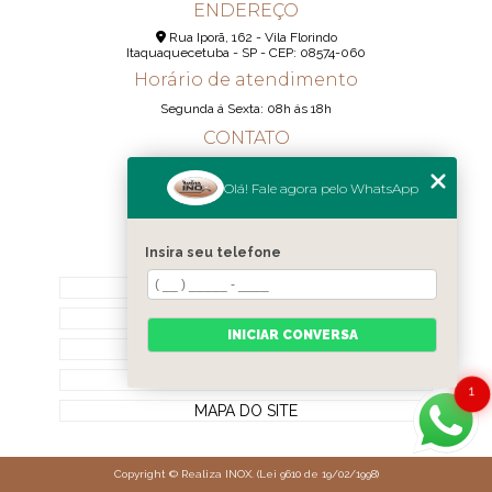
ENDEREÇO
Rua Iporã, 162 - Vila Florindo
Itaquaquecetuba - SP - CEP: 08574-060
Horário de atendimento
Segunda á Sexta: 08h ás 18h
CONTATO
(11) 95290-6233
Olá! Fale agora pelo WhatsApp
(11) 98189-1344
contato@realizainox.com
Insira seu telefone
MENU
HOME
QUEM SOMOS
INICIAR CONVERSA
CONTATO
CATEGORIAS
1
MAPA DO SITE
Copyright © Realiza INOX. (Lei 9610 de 19/02/1998)