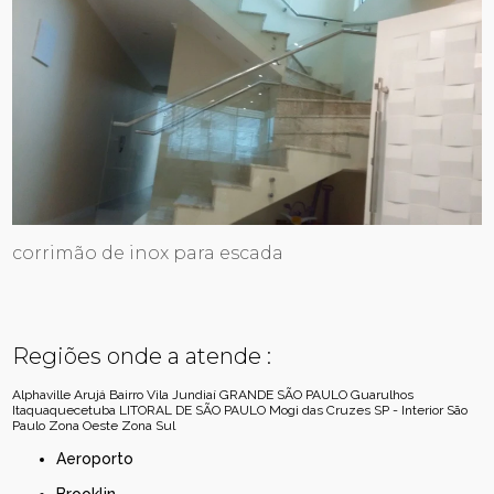
corrimão de inox para escada
Regiões onde a atende :
Alphaville
Arujá
Bairro Vila Jundiaí
GRANDE SÃO PAULO
Guarulhos
Itaquaquecetuba
LITORAL DE SÃO PAULO
Mogi das Cruzes
SP - Interior
São
Paulo
Zona Oeste
Zona Sul
Aeroporto
Brooklin