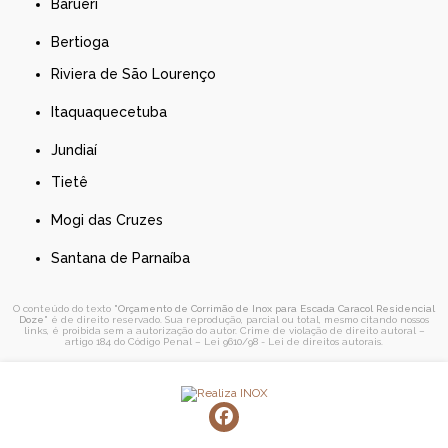
Barueri
Bertioga
Riviera de São Lourenço
Itaquaquecetuba
Jundiaí
Tietê
Mogi das Cruzes
Santana de Parnaíba
O conteúdo do texto "
Orçamento de Corrimão de Inox para Escada Caracol Residencial
Doze
" é de direito reservado. Sua reprodução, parcial ou total, mesmo citando nossos
links, é proibida sem a autorização do autor. Crime de violação de direito autoral –
artigo 184 do Código Penal –
Lei 9610/98 - Lei de direitos autorais
.