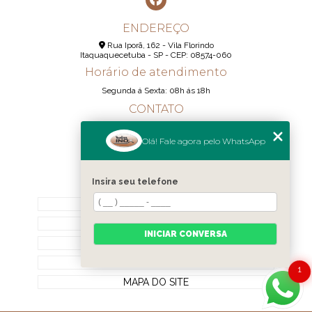
ENDEREÇO
Rua Iporã, 162 - Vila Florindo
Itaquaquecetuba - SP - CEP: 08574-060
Horário de atendimento
Segunda á Sexta: 08h ás 18h
CONTATO
(11) 95290-6233
Olá! Fale agora pelo WhatsApp
(11) 98189-1344
contato@realizainox.com
Insira seu telefone
MENU
HOME
QUEM SOMOS
INICIAR CONVERSA
CONTATO
CATEGORIAS
1
MAPA DO SITE