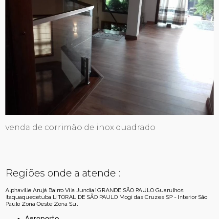
venda de corrimão de inox quadrado
Regiões onde a atende :
Alphaville
Arujá
Bairro Vila Jundiaí
GRANDE SÃO PAULO
Guarulhos
Itaquaquecetuba
LITORAL DE SÃO PAULO
Mogi das Cruzes
SP - Interior
São
Paulo
Zona Oeste
Zona Sul
Aeroporto