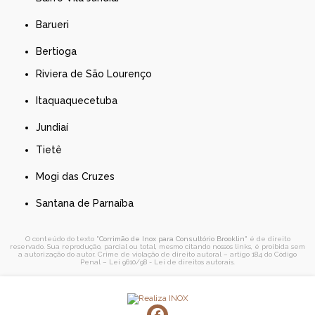
Barueri
Bertioga
Riviera de São Lourenço
Itaquaquecetuba
Jundiaí
Tietê
Mogi das Cruzes
Santana de Parnaíba
O conteúdo do texto "
Corrimão de Inox para Consultório Brooklin
" é de direito
reservado. Sua reprodução, parcial ou total, mesmo citando nossos links, é proibida sem
a autorização do autor. Crime de violação de direito autoral – artigo 184 do Código
Penal –
Lei 9610/98 - Lei de direitos autorais
.