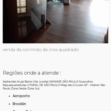
venda de corrimão de inox quadrado
Regiões onde a atende :
Alphaville
Arujá
Bairro Vila Jundiaí
GRANDE SÃO PAULO
Guarulhos
Itaquaquecetuba
LITORAL DE SÃO PAULO
Mogi das Cruzes
SP - Interior
São
Paulo
Zona Oeste
Zona Sul
Aeroporto
Brooklin