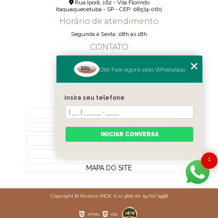
Rua Iporã, 162 - Vila Florindo
Itaquaquecetuba - SP - CEP: 08574-060
Horário de atendimento
Segunda á Sexta: 08h ás 18h
CONTATO
(11) 95290-6233
Olá! Fale agora pelo WhatsApp
(11) 98189-1344
contato@realizainox.com
Insira seu telefone
MENU
HOME
QUEM SOMOS
INICIAR CONVERSA
CONTATO
CATEGORIAS
1
MAPA DO SITE
Copyright © Realiza INOX. (Lei 9610 de 19/02/1998)
HTML
CSS