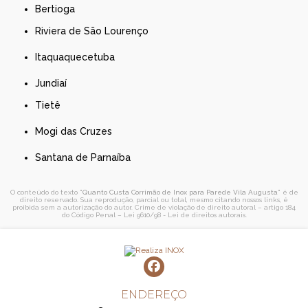
Bertioga
Riviera de São Lourenço
Itaquaquecetuba
Jundiaí
Tietê
Mogi das Cruzes
Santana de Parnaíba
O conteúdo do texto "
Quanto Custa Corrimão de Inox para Parede Vila Augusta
" é de
direito reservado. Sua reprodução, parcial ou total, mesmo citando nossos links, é
proibida sem a autorização do autor. Crime de violação de direito autoral – artigo 184
do Código Penal –
Lei 9610/98 - Lei de direitos autorais
.
ENDEREÇO