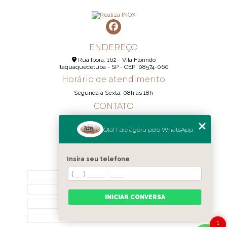
ENDEREÇO
Rua Iporã, 162 - Vila Florindo
Itaquaquecetuba - SP - CEP: 08574-060
Horário de atendimento
Segunda á Sexta: 08h ás 18h
CONTATO
(11) 95290-6233
Olá! Fale agora pelo WhatsApp
(11) 98189-1344
contato@realizainox.com
Insira seu telefone
MENU
HOME
QUEM SOMOS
INICIAR CONVERSA
CONTATO
CATEGORIAS
1