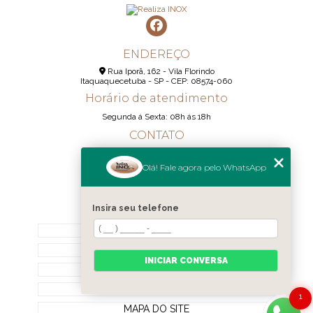
ENDEREÇO
Rua Iporã, 162 - Vila Florindo
Itaquaquecetuba - SP - CEP: 08574-060
Horário de atendimento
Segunda á Sexta: 08h ás 18h
CONTATO
(11) 95290-6233
Olá! Fale agora pelo WhatsApp
(11) 98189-1344
contato@realizainox.com
Insira seu telefone
MENU
HOME
QUEM SOMOS
INICIAR CONVERSA
CONTATO
CATEGORIAS
1
MAPA DO SITE