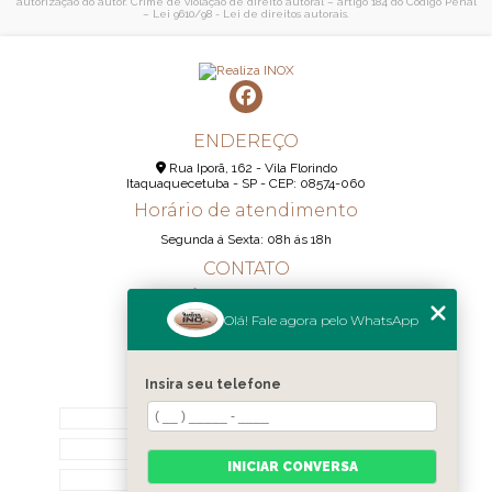
autorização do autor. Crime de violação de direito autoral – artigo 184 do Código Penal
–
Lei 9610/98 - Lei de direitos autorais
.
ENDEREÇO
Rua Iporã, 162 - Vila Florindo
Itaquaquecetuba - SP - CEP: 08574-060
Horário de atendimento
Segunda á Sexta: 08h ás 18h
CONTATO
(11) 95290-6233
Olá! Fale agora pelo WhatsApp
(11) 98189-1344
contato@realizainox.com
Insira seu telefone
MENU
HOME
QUEM SOMOS
INICIAR CONVERSA
CONTATO