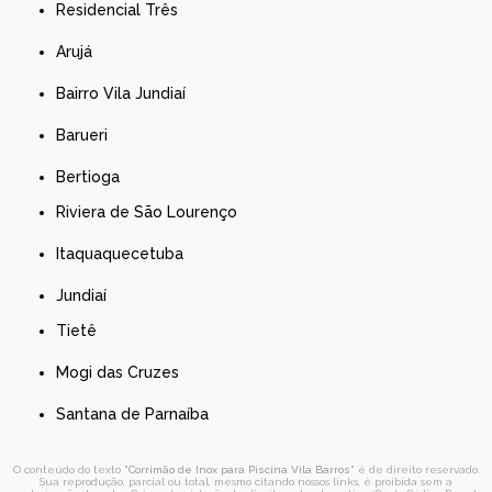
Residencial Três
Arujá
Bairro Vila Jundiaí
Barueri
Bertioga
Riviera de São Lourenço
Itaquaquecetuba
Jundiaí
Tietê
Mogi das Cruzes
Santana de Parnaíba
O conteúdo do texto "
Corrimão de Inox para Piscina Vila Barros
" é de direito reservado.
Sua reprodução, parcial ou total, mesmo citando nossos links, é proibida sem a