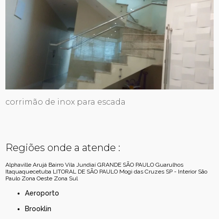
corrimão de inox para escada
Regiões onde a atende :
Alphaville
Arujá
Bairro Vila Jundiaí
GRANDE SÃO PAULO
Guarulhos
Itaquaquecetuba
LITORAL DE SÃO PAULO
Mogi das Cruzes
SP - Interior
São
Paulo
Zona Oeste
Zona Sul
Aeroporto
Brooklin