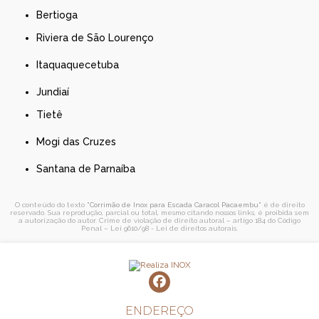
Bertioga
Riviera de São Lourenço
Itaquaquecetuba
Jundiaí
Tietê
Mogi das Cruzes
Santana de Parnaíba
O conteúdo do texto "
Corrimão de Inox para Escada Caracol Pacaembu
" é de direito
reservado. Sua reprodução, parcial ou total, mesmo citando nossos links, é proibida sem
a autorização do autor. Crime de violação de direito autoral – artigo 184 do Código
Penal –
Lei 9610/98 - Lei de direitos autorais
.
ENDEREÇO