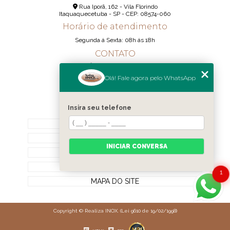
Rua Iporã, 162 - Vila Florindo
Itaquaquecetuba - SP - CEP: 08574-060
Horário de atendimento
Segunda á Sexta: 08h ás 18h
CONTATO
(11) 95290-6233
Olá! Fale agora pelo WhatsApp
(11) 98189-1344
contato@realizainox.com
Insira seu telefone
MENU
HOME
QUEM SOMOS
INICIAR CONVERSA
CONTATO
CATEGORIAS
1
MAPA DO SITE
Copyright © Realiza INOX. (Lei 9610 de 19/02/1998)