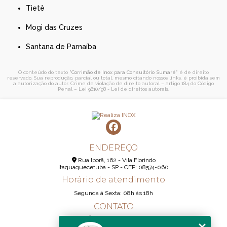
Tietê
Mogi das Cruzes
Santana de Parnaíba
O conteúdo do texto "
Corrimão de Inox para Consultório Sumaré
" é de direito
reservado. Sua reprodução, parcial ou total, mesmo citando nossos links, é proibida sem
a autorização do autor. Crime de violação de direito autoral – artigo 184 do Código
Penal –
Lei 9610/98 - Lei de direitos autorais
.
ENDEREÇO
Rua Iporã, 162 - Vila Florindo
Itaquaquecetuba - SP - CEP: 08574-060
Horário de atendimento
Segunda á Sexta: 08h ás 18h
CONTATO
(11) 95290-6233