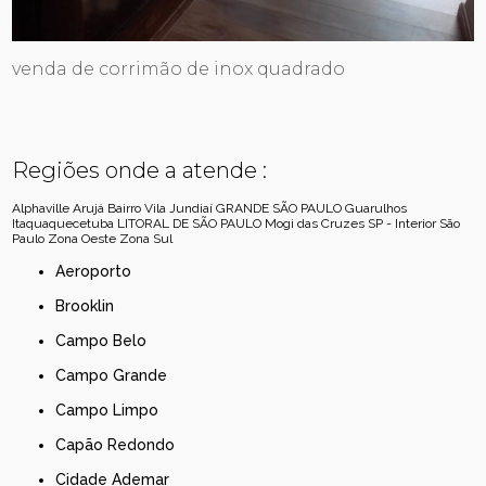
venda de corrimão de inox quadrado
Regiões onde a atende :
Alphaville
Arujá
Bairro Vila Jundiaí
GRANDE SÃO PAULO
Guarulhos
Itaquaquecetuba
LITORAL DE SÃO PAULO
Mogi das Cruzes
SP - Interior
São
Paulo
Zona Oeste
Zona Sul
Aeroporto
Brooklin
Campo Belo
Campo Grande
Campo Limpo
Capão Redondo
Cidade Ademar