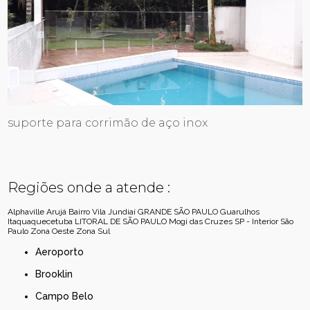
suporte para corrimão de aço inox
Regiões onde a atende :
Alphaville
Arujá
Bairro Vila Jundiaí
GRANDE SÃO PAULO
Guarulhos
Itaquaquecetuba
LITORAL DE SÃO PAULO
Mogi das Cruzes
SP - Interior
São
Paulo
Zona Oeste
Zona Sul
Aeroporto
Brooklin
Campo Belo