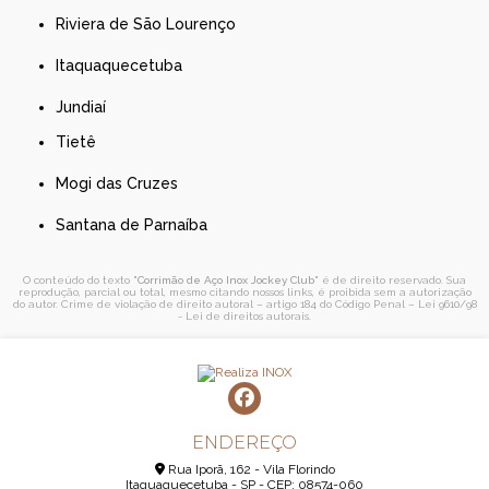
Riviera de São Lourenço
Itaquaquecetuba
Jundiaí
Tietê
Mogi das Cruzes
Santana de Parnaíba
O conteúdo do texto "
Corrimão de Aço Inox Jockey Club
" é de direito reservado. Sua
reprodução, parcial ou total, mesmo citando nossos links, é proibida sem a autorização
do autor. Crime de violação de direito autoral – artigo 184 do Código Penal –
Lei 9610/98
- Lei de direitos autorais
.
ENDEREÇO
Rua Iporã, 162 - Vila Florindo
Itaquaquecetuba - SP - CEP: 08574-060