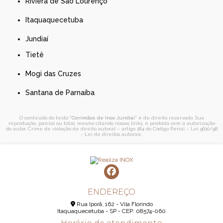
Riviera de São Lourenço
Itaquaquecetuba
Jundiaí
Tietê
Mogi das Cruzes
Santana de Parnaíba
O conteúdo do texto "
Corrimãos de Inox Jundiaí
" é de direito reservado. Sua
reprodução, parcial ou total, mesmo citando nossos links, é proibida sem a autorização
do autor. Crime de violação de direito autoral – artigo 184 do Código Penal –
Lei 9610/98
- Lei de direitos autorais
.
ENDEREÇO
Rua Iporã, 162 - Vila Florindo
Itaquaquecetuba - SP - CEP: 08574-060