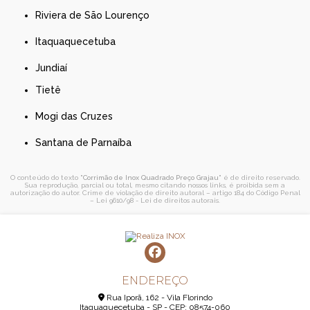
Riviera de São Lourenço
Itaquaquecetuba
Jundiaí
Tietê
Mogi das Cruzes
Santana de Parnaíba
O conteúdo do texto "
Corrimão de Inox Quadrado Preço Grajau
" é de direito reservado.
Sua reprodução, parcial ou total, mesmo citando nossos links, é proibida sem a
autorização do autor. Crime de violação de direito autoral – artigo 184 do Código Penal
–
Lei 9610/98 - Lei de direitos autorais
.
ENDEREÇO
Rua Iporã, 162 - Vila Florindo
Itaquaquecetuba - SP - CEP: 08574-060