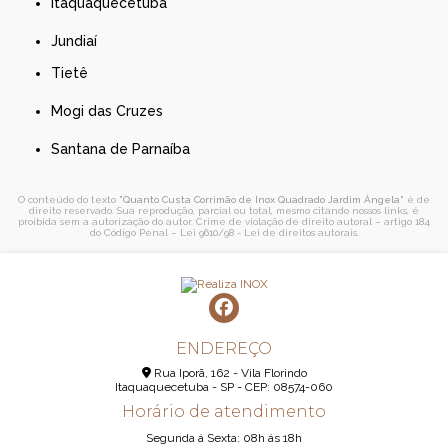
Itaquaquecetuba
Jundiaí
Tietê
Mogi das Cruzes
Santana de Parnaíba
O conteúdo do texto "
Quanto Custa Corrimão de Inox Quadrado Jardim Ângela
" é de
direito reservado. Sua reprodução, parcial ou total, mesmo citando nossos links, é
proibida sem a autorização do autor. Crime de violação de direito autoral – artigo 184
do Código Penal –
Lei 9610/98 - Lei de direitos autorais
.
ENDEREÇO
Rua Iporã, 162 - Vila Florindo
Itaquaquecetuba - SP - CEP: 08574-060
Horário de atendimento
Segunda á Sexta: 08h ás 18h