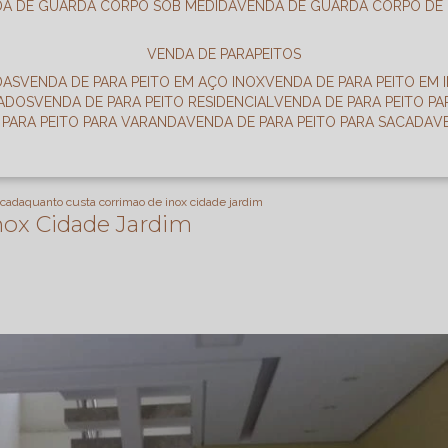
DA DE GUARDA CORPO SOB MEDIDA
VENDA DE GUARDA CORPO DE
VENDA DE PARAPEITOS
DAS
VENDA DE PARA PEITO EM AÇO INOX
VENDA DE PARA PEITO EM 
RADOS
VENDA DE PARA PEITO RESIDENCIAL
VENDA DE PARA PEITO P
E PARA PEITO PARA VARANDA
VENDA DE PARA PEITO PARA SACADA
scada
quanto custa corrimao de inox cidade jardim
nox Cidade Jardim