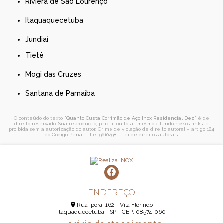
Riviera de São Lourenço
Itaquaquecetuba
Jundiaí
Tietê
Mogi das Cruzes
Santana de Parnaíba
O conteúdo do texto "
Quanto Custa Corrimão de Aço Inox Residencial Dez
" é de
direito reservado. Sua reprodução, parcial ou total, mesmo citando nossos links, é
proibida sem a autorização do autor. Crime de violação de direito autoral – artigo 184
do Código Penal –
Lei 9610/98 - Lei de direitos autorais
.
ENDEREÇO
Rua Iporã, 162 - Vila Florindo
Itaquaquecetuba - SP - CEP: 08574-060