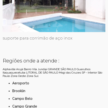
suporte para corrimão de aço inox
Regiões onde a atende :
Alphaville
Arujá
Bairro Vila Jundiaí
GRANDE SÃO PAULO
Guarulhos
Itaquaquecetuba
LITORAL DE SÃO PAULO
Mogi das Cruzes
SP - Interior
São
Paulo
Zona Oeste
Zona Sul
Aeroporto
Brooklin
Campo Belo
Campo Grande