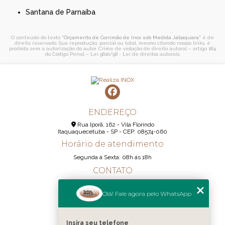
Santana de Parnaíba
O conteúdo do texto "
Orçamento de Corrimão de Inox sob Medida Jabaquara
" é de
direito reservado. Sua reprodução, parcial ou total, mesmo citando nossos links, é
proibida sem a autorização do autor. Crime de violação de direito autoral – artigo 184
do Código Penal –
Lei 9610/98 - Lei de direitos autorais
.
ENDEREÇO
Rua Iporã, 162 - Vila Florindo
Itaquaquecetuba - SP - CEP: 08574-060
Horário de atendimento
Segunda á Sexta: 08h ás 18h
CONTATO
(11) 95290-6233
Olá! Fale agora pelo WhatsApp
(11) 98189-1344
contato@realizainox.com
Insira seu telefone