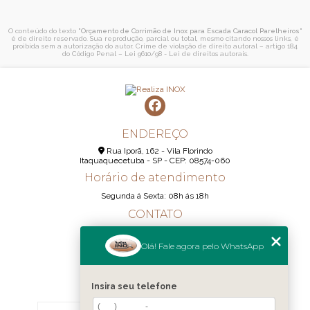
O conteúdo do texto "
Orçamento de Corrimão de Inox para Escada Caracol Parelheiros
"
é de direito reservado. Sua reprodução, parcial ou total, mesmo citando nossos links, é
proibida sem a autorização do autor. Crime de violação de direito autoral – artigo 184
do Código Penal –
Lei 9610/98 - Lei de direitos autorais
.
ENDEREÇO
Rua Iporã, 162 - Vila Florindo
Itaquaquecetuba - SP - CEP: 08574-060
Horário de atendimento
Segunda á Sexta: 08h ás 18h
CONTATO
(11) 95290-6233
Olá! Fale agora pelo WhatsApp
(11) 98189-1344
contato@realizainox.com
Insira seu telefone
MENU
HOME