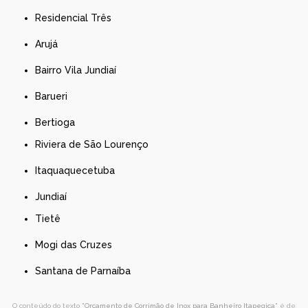
Residencial Três
Arujá
Bairro Vila Jundiaí
Barueri
Bertioga
Riviera de São Lourenço
Itaquaquecetuba
Jundiaí
Tietê
Mogi das Cruzes
Santana de Parnaíba
O conteúdo do texto "
Orçamento de Corrimão de Inox para Banheiro Itapegica
" é de