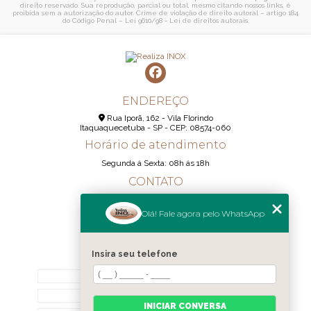
direito reservado. Sua reprodução, parcial ou total, mesmo citando nossos links, é
proibida sem a autorização do autor. Crime de violação de direito autoral – artigo 184
do Código Penal –
Lei 9610/98 - Lei de direitos autorais
.
ENDEREÇO
Rua Iporã, 162 - Vila Florindo
Itaquaquecetuba - SP - CEP: 08574-060
Horário de atendimento
Segunda á Sexta: 08h ás 18h
CONTATO
(11) 95290-6233
Olá! Fale agora pelo WhatsApp
(11) 98189-1344
contato@realizainox.com
Insira seu telefone
MENU
HOME
QUEM SOMOS
INICIAR CONVERSA