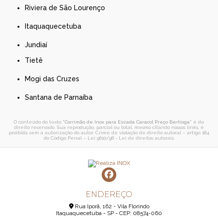
Riviera de São Lourenço
Itaquaquecetuba
Jundiaí
Tietê
Mogi das Cruzes
Santana de Parnaíba
O conteúdo do texto "
Corrimão de Inox para Escada Caracol Preço Bertioga
" é de
direito reservado. Sua reprodução, parcial ou total, mesmo citando nossos links, é
proibida sem a autorização do autor. Crime de violação de direito autoral – artigo 184
do Código Penal –
Lei 9610/98 - Lei de direitos autorais
.
ENDEREÇO
Rua Iporã, 162 - Vila Florindo
Itaquaquecetuba - SP - CEP: 08574-060