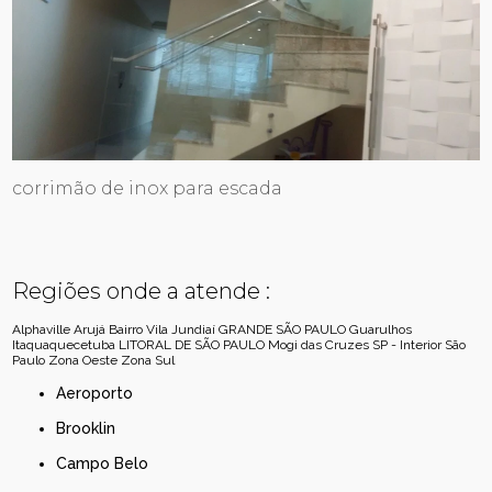
corrimão de inox para escada
Regiões onde a atende :
Alphaville
Arujá
Bairro Vila Jundiaí
GRANDE SÃO PAULO
Guarulhos
Itaquaquecetuba
LITORAL DE SÃO PAULO
Mogi das Cruzes
SP - Interior
São
Paulo
Zona Oeste
Zona Sul
Aeroporto
Brooklin
Campo Belo