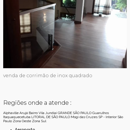
venda de corrimão de inox quadrado
Regiões onde a atende :
Alphaville
Arujá
Bairro Vila Jundiaí
GRANDE SÃO PAULO
Guarulhos
Itaquaquecetuba
LITORAL DE SÃO PAULO
Mogi das Cruzes
SP - Interior
São
Paulo
Zona Oeste
Zona Sul
Aeroporto