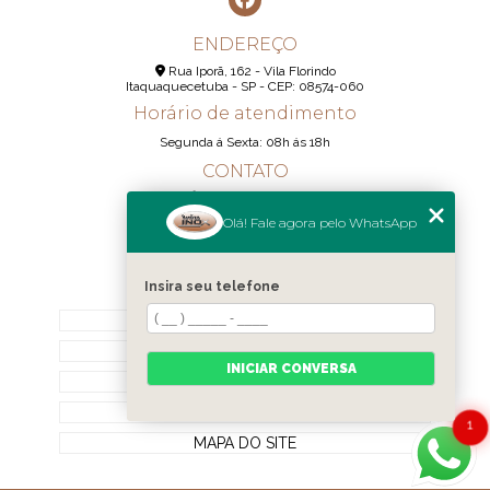
ENDEREÇO
Rua Iporã, 162 - Vila Florindo
Itaquaquecetuba - SP - CEP: 08574-060
Horário de atendimento
Segunda á Sexta: 08h ás 18h
CONTATO
(11) 95290-6233
Olá! Fale agora pelo WhatsApp
(11) 98189-1344
contato@realizainox.com
Insira seu telefone
MENU
HOME
QUEM SOMOS
INICIAR CONVERSA
CONTATO
CATEGORIAS
1
MAPA DO SITE