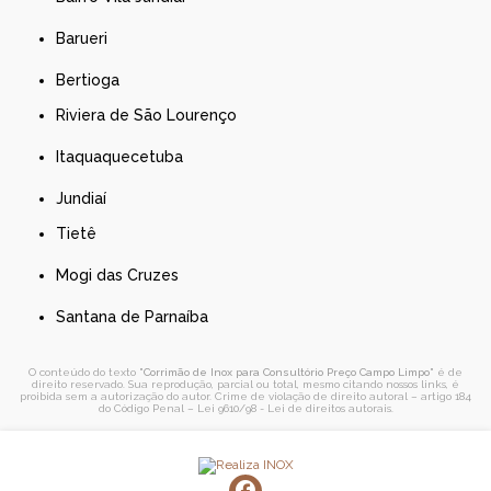
Barueri
Bertioga
Riviera de São Lourenço
Itaquaquecetuba
Jundiaí
Tietê
Mogi das Cruzes
Santana de Parnaíba
O conteúdo do texto "
Corrimão de Inox para Consultório Preço Campo Limpo
" é de
direito reservado. Sua reprodução, parcial ou total, mesmo citando nossos links, é
proibida sem a autorização do autor. Crime de violação de direito autoral – artigo 184
do Código Penal –
Lei 9610/98 - Lei de direitos autorais
.