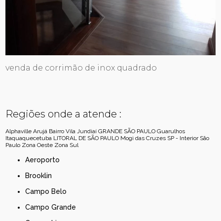
venda de corrimão de inox quadrado
Regiões onde a atende :
Alphaville
Arujá
Bairro Vila Jundiaí
GRANDE SÃO PAULO
Guarulhos
Itaquaquecetuba
LITORAL DE SÃO PAULO
Mogi das Cruzes
SP - Interior
São
Paulo
Zona Oeste
Zona Sul
Aeroporto
Brooklin
Campo Belo
Campo Grande