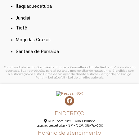
Itaquaquecetuba
Jundiaí
Tietê
Mogi das Cruzes
Santana de Parnaíba
O conteúdo do texto "
Corrimão de Inox para Consultório Alto de Pinheiros
" é de direito
reservado. Sua reprodução, parcial ou total, mesmo citando nossos links, é proibida sem
a autorização do autor. Crime de violação de direito autoral – artigo 184 do Código
Penal –
Lei 9610/98 - Lei de direitos autorais
.
ENDEREÇO
Rua Iporã, 162 - Vila Florindo
Itaquaquecetuba - SP - CEP: 08574-060
Horário de atendimento