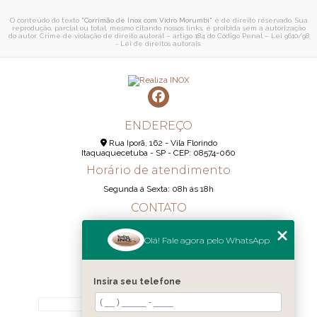
O conteúdo do texto "
Corrimão de Inox com Vidro Morumbi
" é de direito reservado. Sua
reprodução, parcial ou total, mesmo citando nossos links, é proibida sem a autorização
do autor. Crime de violação de direito autoral – artigo 184 do Código Penal –
Lei 9610/98
- Lei de direitos autorais
.
ENDEREÇO
Rua Iporã, 162 - Vila Florindo
Itaquaquecetuba - SP - CEP: 08574-060
Horário de atendimento
Segunda á Sexta: 08h ás 18h
CONTATO
(11) 95290-6233
Olá! Fale agora pelo WhatsApp
(11) 98189-1344
contato@realizainox.com
Insira seu telefone
MENU
HOME