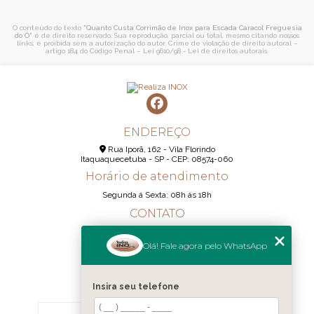
O conteúdo do texto "
Quanto Custa Corrimão de Inox para Escada Caracol Freguesia
do Ó
" é de direito reservado. Sua reprodução, parcial ou total, mesmo citando nossos
links, é proibida sem a autorização do autor. Crime de violação de direito autoral –
artigo 184 do Código Penal –
Lei 9610/98 - Lei de direitos autorais
.
ENDEREÇO
Rua Iporã, 162 - Vila Florindo
Itaquaquecetuba - SP - CEP: 08574-060
Horário de atendimento
Segunda á Sexta: 08h ás 18h
CONTATO
(11) 95290-6233
Olá! Fale agora pelo WhatsApp
(11) 98189-1344
contato@realizainox.com
Insira seu telefone
MENU
HOME