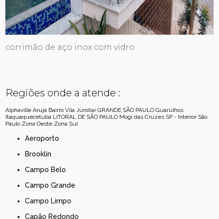
corrimão de aço inox com vidro
Regiões onde a atende :
Alphaville
Arujá
Bairro Vila Jundiaí
GRANDE SÃO PAULO
Guarulhos
Itaquaquecetuba
LITORAL DE SÃO PAULO
Mogi das Cruzes
SP - Interior
São
Paulo
Zona Oeste
Zona Sul
Aeroporto
Brooklin
Campo Belo
Campo Grande
Campo Limpo
Capão Redondo