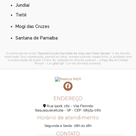
Jundiaí
Tietê
Mogi das Cruzes
Santana de Parnaíba
O conteúdo do texto "
Quanto Custa Corrimão de Inox com Vidro Saúde
" é de direito
reservado. Sua reprodução, parcial ou total, mesmo citando nossos links, é proibida sem
a autorização do autor. Crime de violação de direito autoral – artigo 184 do Código
Penal –
Lei 9610/98 - Lei de direitos autorais
.
ENDEREÇO
Rua Iporã, 162 - Vila Florindo
Itaquaquecetuba - SP - CEP: 08574-060
Horário de atendimento
Segunda á Sexta: 08h ás 18h
CONTATO