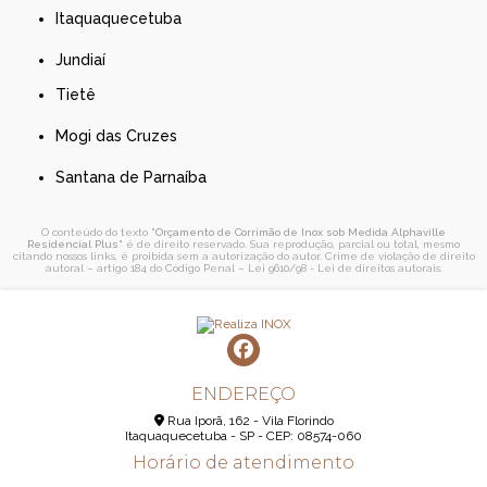
Itaquaquecetuba
Jundiaí
Tietê
Mogi das Cruzes
Santana de Parnaíba
O conteúdo do texto "
Orçamento de Corrimão de Inox sob Medida Alphaville
Residencial Plus
" é de direito reservado. Sua reprodução, parcial ou total, mesmo
citando nossos links, é proibida sem a autorização do autor. Crime de violação de direito
autoral – artigo 184 do Código Penal –
Lei 9610/98 - Lei de direitos autorais
.
ENDEREÇO
Rua Iporã, 162 - Vila Florindo
Itaquaquecetuba - SP - CEP: 08574-060
Horário de atendimento