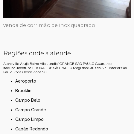
venda de corrimão de inox quadrado
Regiões onde a atende :
Alphaville
Arujá
Bairro Vila Jundiaí
GRANDE SÃO PAULO
Guarulhos
Itaquaquecetuba
LITORAL DE SÃO PAULO
Mogi das Cruzes
SP - Interior
São
Paulo
Zona Oeste
Zona Sul
Aeroporto
Brooklin
Campo Belo
Campo Grande
Campo Limpo
Capão Redondo