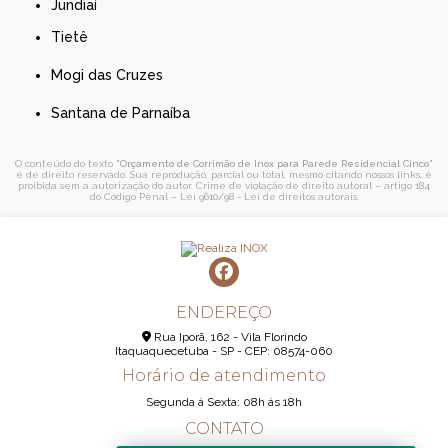
Jundiaí
Tietê
Mogi das Cruzes
Santana de Parnaíba
O conteúdo do texto "
Orçamento de Corrimão de Inox para Parede Residencial Cinco
"
é de direito reservado. Sua reprodução, parcial ou total, mesmo citando nossos links, é
proibida sem a autorização do autor. Crime de violação de direito autoral – artigo 184
do Código Penal –
Lei 9610/98 - Lei de direitos autorais
.
ENDEREÇO
Rua Iporã, 162 - Vila Florindo
Itaquaquecetuba - SP - CEP: 08574-060
Horário de atendimento
Segunda á Sexta: 08h ás 18h
CONTATO