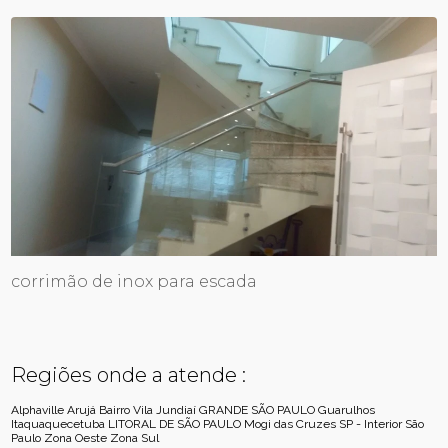
corrimão de inox para escada
Regiões onde a atende :
Alphaville
Arujá
Bairro Vila Jundiaí
GRANDE SÃO PAULO
Guarulhos
Itaquaquecetuba
LITORAL DE SÃO PAULO
Mogi das Cruzes
SP - Interior
São
Paulo
Zona Oeste
Zona Sul