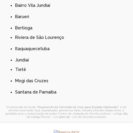
Bairro Vila Jundiaí
Barueri
Bertioga
Riviera de São Lourenço
Itaquaquecetuba
Jundiaí
Tietê
Mogi das Cruzes
Santana de Parnaíba
O conteúdo do texto "
Orçamento de Corrimão de Inox para Escada Alphaville
" é de
direito reservado. Sua reprodução, parcial ou total, mesmo citando nossos links, é
proibida sem a autorização do autor. Crime de violação de direito autoral – artigo 184
do Código Penal –
Lei 9610/98 - Lei de direitos autorais
.