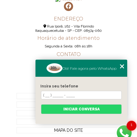
ENDEREÇO
Rua Iporã, 162 - Vila Florindo
Itaquaquecetuba - SP - CEP: 08574-060
Horário de atendimento
Segunda á Sexta: 08h ás 18h
CONTATO
(11) 95290-6233
Olá! Fale agora pelo WhatsApp
(11) 98189-1344
contato@realizainox.com
Insira seu telefone
MENU
HOME
QUEM SOMOS
INICIAR CONVERSA
CONTATO
CATEGORIAS
1
MAPA DO SITE