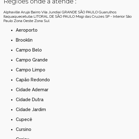
Regiões onde a atende :
Alphaville
Arujá
Bairro Vila Jundiaí
GRANDE SÃO PAULO
Guarulhos
Itaquaquecetuba
LITORAL DE SÃO PAULO
Mogi das Cruzes
SP - Interior
São
Paulo
Zona Oeste
Zona Sul
Aeroporto
Brooklin
Campo Belo
Campo Grande
Campo Limpo
Capão Redondo
Cidade Ademar
Cidade Dutra
Cidade Jardim
Cupecê
Cursino