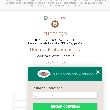
reservado. Sua reprodução, parcial ou total, mesmo citando nossos links, é proibida sem
a autorização do autor. Crime de violação de direito autoral – artigo 184 do Código
Penal –
Lei 9610/98 - Lei de direitos autorais
.
ENDEREÇO
Rua Iporã, 162 - Vila Florindo
Itaquaquecetuba - SP - CEP: 08574-060
Horário de atendimento
Segunda á Sexta: 08h ás 18h
CONTATO
(11) 95290-6233
Olá! Fale agora pelo WhatsApp
(11) 98189-1344
contato@realizainox.com
Insira seu telefone
MENU
HOME
QUEM SOMOS
INICIAR CONVERSA
CONTATO