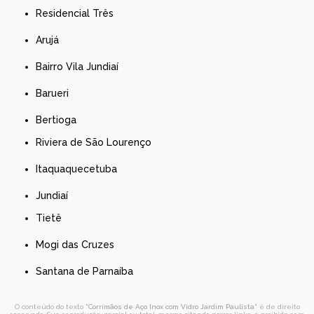
Residencial Três
Arujá
Bairro Vila Jundiaí
Barueri
Bertioga
Riviera de São Lourenço
Itaquaquecetuba
Jundiaí
Tietê
Mogi das Cruzes
Santana de Parnaíba
O conteúdo do texto "
Corrimãos de Aço Inox com Vidro Jardim Paulista
" é de direito